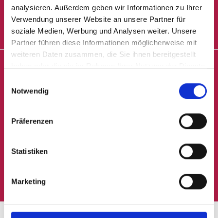
analysieren. Außerdem geben wir Informationen zu Ihrer
Mehrwerte
Verwendung unserer Website an unsere Partner für
soziale Medien, Werbung und Analysen weiter. Unsere
Produkte
Partner führen diese Informationen möglicherweise mit
weiteren Daten zusammen, die Sie ihnen bereitgestellt
haben oder die sie im Rahmen Ihrer Nutzung der Dienste
APONTIS PHARMA.
Business
gesammelt haben.
Einwilligungsauswahl
Notwendig
Die Single Pill Company.
Development
Präferenzen
Karriere
Statistiken
Kontakt
APONTIS PHARMA Deutschland GmbH & Co. KG
Rolf-Schwarz-Schütte-Platz 1
40789 Monheim am Rhein
Marketing