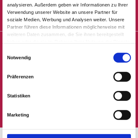
analysieren. Außerdem geben wir Informationen zu Ihrer
Mehrwerte
Verwendung unserer Website an unsere Partner für
soziale Medien, Werbung und Analysen weiter. Unsere
Produkte
Partner führen diese Informationen möglicherweise mit
weiteren Daten zusammen, die Sie ihnen bereitgestellt
haben oder die sie im Rahmen Ihrer Nutzung der Dienste
APONTIS PHARMA.
Business
gesammelt haben.
Einwilligungsauswahl
Notwendig
Die Single Pill Company.
Development
Präferenzen
Karriere
Statistiken
Kontakt
APONTIS PHARMA Deutschland GmbH & Co. KG
Rolf-Schwarz-Schütte-Platz 1
40789 Monheim am Rhein
Marketing