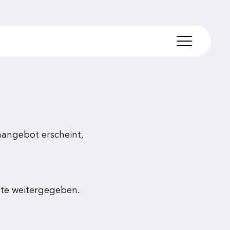
TIS PHARMA
nangebot erscheint,
Governance
tte weitergegeben.