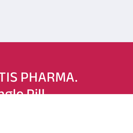
TIS PHARMA.
ngle Pill
any.