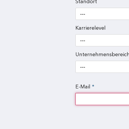
Standort
---
Karrierelevel
---
Unternehmensbereic
---
E-Mail
*