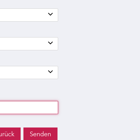
evelopment
urück
Senden