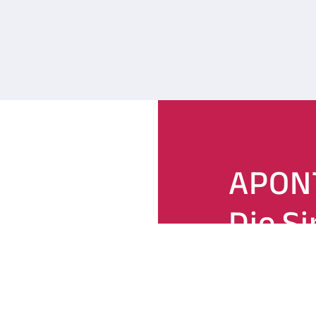
APON
Die Si
ARMA
Comp